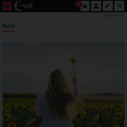
0
HOME
» BLOG
BLOG