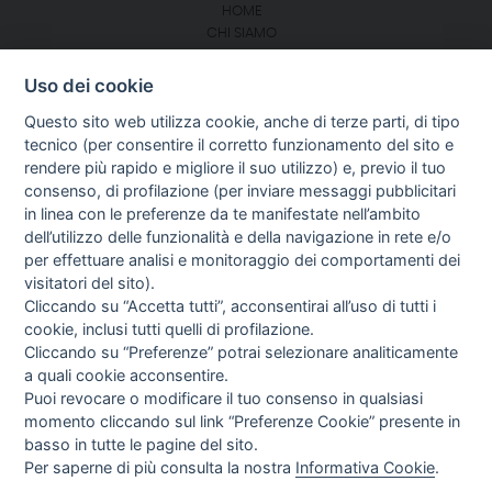
HOME
CHI SIAMO
BLOG
NOTIZIE
Uso dei cookie
CONTATTI
Questo sito web utilizza cookie, anche di terze parti, di tipo
tecnico (per consentire il corretto funzionamento del sito e
SEGUICI SU:
rendere più rapido e migliore il suo utilizzo) e, previo il tuo
consenso, di profilazione (per inviare messaggi pubblicitari
GUIDA AGLI ACQUISTI
in linea con le preferenze da te manifestate nell’ambito
PROCEDURA DI ACQUISTO
dell’utilizzo delle funzionalità e della navigazione in rete e/o
PAGAMENTI
per effettuare analisi e monitoraggio dei comportamenti dei
DIRITTO DI RECESSO
visitatori del sito).
SPEDIZIONI E COSTI
Cliccando su “Accetta tutti”, acconsentirai all’uso di tutti i
GESTIONE RESI
cookie, inclusi tutti quelli di profilazione.
Cliccando su “Preferenze” potrai selezionare analiticamente
a quali cookie acconsentire.
Puoi revocare o modificare il tuo consenso in qualsiasi
NEWSLETTER
momento cliccando sul link “Preferenze Cookie” presente in
basso in tutte le pagine del sito.
Per saperne di più consulta la nostra
Informativa Cookie
.