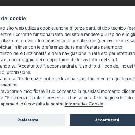
 dei cookie
to sito web utilizza cookie, anche di terze parti, di tipo tecnico (pe
ntire il corretto funzionamento del sito e rendere più rapido e miglio
tilizzo) e, previo il tuo consenso, di profilazione (per inviare messa
icitari in linea con le preferenze da te manifestate nell’ambito
utilizzo delle funzionalità e della navigazione in rete e/o per effettuar
isi e monitoraggio dei comportamenti dei visitatori del sito).
FO SULL'AZIENDA
GUIDA AGLI ACQUISTI
ando su “Accetta tutti”, acconsentirai all’uso di tutti i cookie, inclusi t
ME
PROCEDURA DI ACQUISTO
i di profilazione.
I SIAMO
PAGAMENTI
cando su “Preferenze” potrai selezionare analiticamente a quali cook
OG
DIRITTO DI RECESSO
nsentire.
TIZIE
SPEDIZIONI E COSTI
 revocare o modificare il tuo consenso in qualsiasi momento clicca
NTATTI
GESTIONE RESI
ink “Preferenze Cookie” presente in basso in tutte le pagine del sito.
saperne di più consulta la nostra
Informativa Cookie
.
GUICI SU:
Preferenze
Accetta tutti
PING.IT |
PRIVACY
|
COOKIE POLICY
|
PREFERENZE COOKIE
|
CREDITS
|
TOP