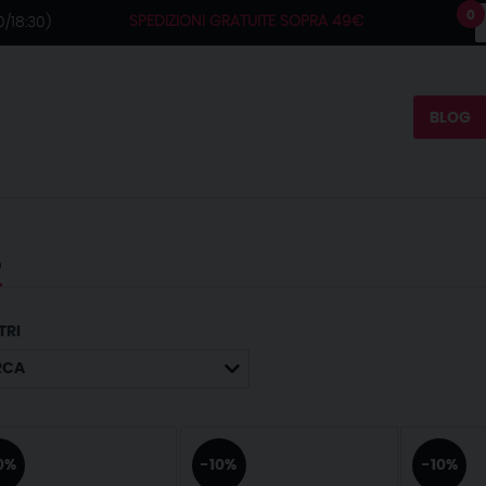
0
SPEDIZIONI GRATUITE SOPRA 49€
/18:30)
BLOG
O
TRI
RCA
0%
-10%
-10%