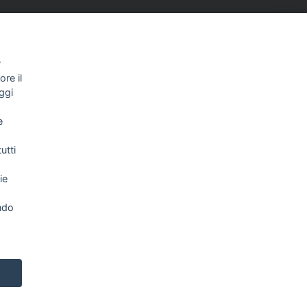
r
re il
ggi
e
NEWSLETTER
utti
ie
Letta l’informativa privacy acconsento
espressamente al trattamento dei miei dati
personali per comunicazioni e messaggi con
ndo
finalità di marketing.
Consulta la nostra Privacy Policy