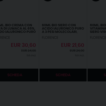
ML. BIO CREMA CON
60ML BIO SIERO CON
60ML. BIO
A DI LUMACA AL 65%,
ACIDO IALURONICO PURO
VITAMINA 
DO IALURONICO PURO
A 3 PESI MOLECOLARI,
SIERO VI
%, VITAMINA C, E.
VITAMINA C E NOTI
IALURONI
RENCE
FLORENCE
FLORENC
REDIENTI A NOTA
AGENTI ANTIRUGHE E
ANTIMAC
ONE ANTIETÀ,
ANTIETÀ.
ILLUMINAN
EUR
30,60
EUR
21,60
ATRIZZANTE E
BIOLOGICO,VEGANO,IDRATANTE
IDEALE 
IMACCHIA PER VISO,
E ILLUMINANTE. SIERO
CONTORN
EUR
34,00
EUR
24,00
LO E CONTORNO
VISO IDEALE ANCHE
DERMARO
HI.
COME CREMA
BIOLOGI
IVA incl.
IVA incl.
CONTORNO OCCHI
SCHEDA
SCHEDA