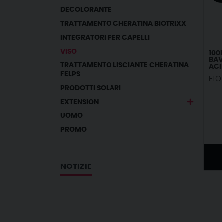
DECOLORANTE
TRATTAMENTO CHERATINA BIOTRIXX
INTEGRATORI PER CAPELLI
VISO
100
BAV
TRATTAMENTO LISCIANTE CHERATINA
ACI
100
FELPS
FLO
ING
AZI
PRODOTTI SOLARI
CIC
ANT
EXTENSION
COL
OCC
UOMO
PROMO
NOTIZIE