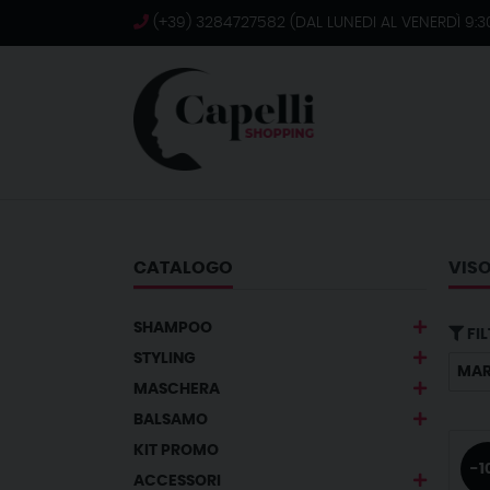
(+39) 3284727582 (DAL LUNEDI AL VENERDÌ 9:30
CATALOGO
VIS
SHAMPOO
FIL
STYLING
MA
MASCHERA
BALSAMO
KIT PROMO
-1
ACCESSORI