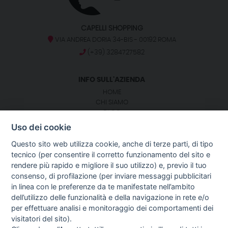
CAPELLI SHOPPING
VIA ANDREA DORIA 34-BIS - 00192 ROMA
(+39) 3284727582
INFO SULL'AZIENDA
HOME
CHI SIAMO
BLOG
NOTIZIE
Uso dei cookie
CONTATTI
Questo sito web utilizza cookie, anche di terze parti, di tipo
tecnico (per consentire il corretto funzionamento del sito e
SEGUICI SU:
rendere più rapido e migliore il suo utilizzo) e, previo il tuo
consenso, di profilazione (per inviare messaggi pubblicitari
GUIDA AGLI ACQUISTI
in linea con le preferenze da te manifestate nell’ambito
PROCEDURA DI ACQUISTO
dell’utilizzo delle funzionalità e della navigazione in rete e/o
PAGAMENTI
per effettuare analisi e monitoraggio dei comportamenti dei
DIRITTO DI RECESSO
visitatori del sito).
SPEDIZIONI E COSTI