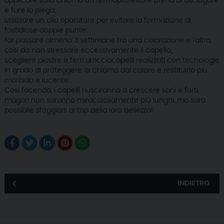
applicare sulla chioma un termoprotettore prima di asciugare
e fare la piega;
utilizzare un olio riparatore per evitare la formazione di
fastidiose doppie punte;
far passare almeno 3 settimane tra una colorazione e l’altra,
così da non stressare eccessivamente il capello;
scegliere piastre e ferri arricciacapelli realizzati con tecnologie
in grado di proteggere la chioma dal calore e restituirla più
morbida e lucente.
Così facendo, i capelli riusciranno a crescere sani e forti;
magari non saranno miracolosamente più lunghi, ma sarà
possibile sfoggiarli al top della loro bellezza!
INDIETRO