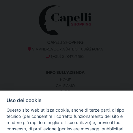
CAPELLI SHOPPING
VIA ANDREA DORIA 34-BIS - 00192 ROMA
(+39) 3284727582
INFO SULL'AZIENDA
HOME
CHI SIAMO
BLOG
NOTIZIE
Uso dei cookie
CONTATTI
Questo sito web utilizza cookie, anche di terze parti, di tipo
tecnico (per consentire il corretto funzionamento del sito e
SEGUICI SU:
rendere più rapido e migliore il suo utilizzo) e, previo il tuo
consenso, di profilazione (per inviare messaggi pubblicitari
GUIDA AGLI ACQUISTI