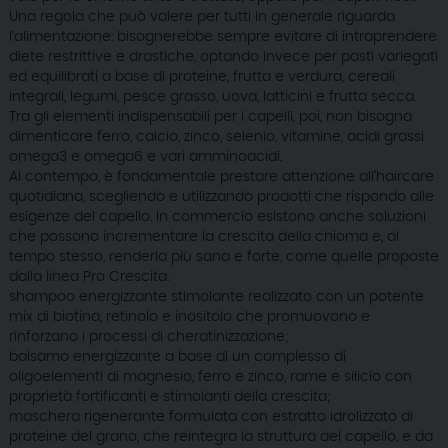
Una regola che può valere per tutti in generale riguarda
l’alimentazione: bisognerebbe sempre evitare di intraprendere
diete restrittive e drastiche, optando invece per pasti variegati
ed equilibrati a base di proteine, frutta e verdura, cereali
integrali, legumi, pesce grasso, uova, latticini e frutta secca.
Tra gli elementi indispensabili per i capelli, poi, non bisogna
dimenticare ferro, calcio, zinco, selenio, vitamine, acidi grassi
omega3 e omega6 e vari amminoacidi.
Al contempo, è fondamentale prestare attenzione all’haircare
quotidiana, scegliendo e utilizzando prodotti che rispondo alle
esigenze del capello. In commercio esistono anche soluzioni
che possono incrementare la crescita della chioma e, al
tempo stesso, renderla più sana e forte, come quelle proposte
dalla linea Pro Crescita:
shampoo energizzante stimolante realizzato con un potente
mix di biotina, retinolo e inositolo che promuovono e
rinforzano i processi di cheratinizzazione;
balsamo energizzante a base di un complesso di
oligoelementi di magnesio, ferro e zinco, rame e silicio con
proprietà fortificanti e stimolanti della crescita;
maschera rigenerante formulata con estratto idrolizzato di
proteine del grano, che reintegra la struttura del capello, e da