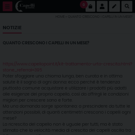
0
HOME
» QUANTO CRESCONO I CAPELLI IN UN MESE?
NOTIZIE
QUANTO CRESCONO I CAPELLI IN UN MESE?
https://www.capellopoint.it/kit-trattamento-urto-crescita.html?
stone_referral=395
Poter sfoggiare una chioma lunga, ben curata e in ottima
salute è il sogno di ogni donna: ecco perché è tendenza
piuttosto comune acquistare e utilizzare i prodotti più adatti
alle esigenze del proprio capello, così da offrirgli le condizioni
migliori per crescere sano e forte.
Ma una domanda sorge spontanea: a prescindere da tutte le
attenzioni possibili, di quanti centimetri crescono i capelli ogni
mese?
La ricrescita del capello non è uguale per tutti, ma è stato
stimato che la velocità media di crescita dei capelli oscilla tra