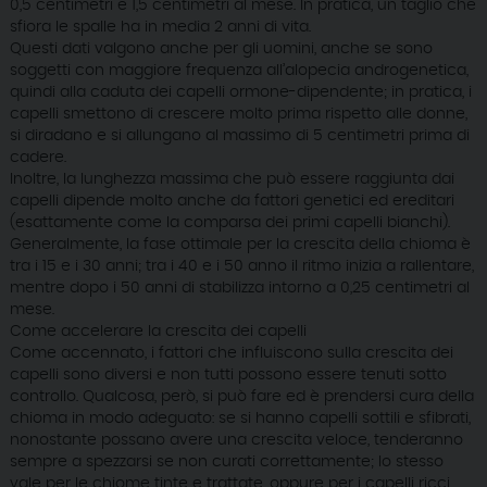
0,5 centimetri e 1,5 centimetri al mese. In pratica, un taglio che
sfiora le spalle ha in media 2 anni di vita.
Questi dati valgono anche per gli uomini, anche se sono
soggetti con maggiore frequenza all’alopecia androgenetica,
quindi alla caduta dei capelli ormone-dipendente; in pratica, i
capelli smettono di crescere molto prima rispetto alle donne,
si diradano e si allungano al massimo di 5 centimetri prima di
cadere.
Inoltre, la lunghezza massima che può essere raggiunta dai
capelli dipende molto anche da fattori genetici ed ereditari
(esattamente come la comparsa dei primi capelli bianchi).
Generalmente, la fase ottimale per la crescita della chioma è
tra i 15 e i 30 anni; tra i 40 e i 50 anno il ritmo inizia a rallentare,
mentre dopo i 50 anni di stabilizza intorno a 0,25 centimetri al
mese.
Come accelerare la crescita dei capelli
Come accennato, i fattori che influiscono sulla crescita dei
capelli sono diversi e non tutti possono essere tenuti sotto
controllo. Qualcosa, però, si può fare ed è prendersi cura della
chioma in modo adeguato: se si hanno capelli sottili e sfibrati,
nonostante possano avere una crescita veloce, tenderanno
sempre a spezzarsi se non curati correttamente; lo stesso
vale per le chiome tinte e trattate, oppure per i capelli ricci.