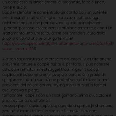
un complesso di oligoelementi di magnesio, ferro e zinco,
rame e silicio;
booster stimolante concentrato arricchito con un potente
mix di estratti e attivi di origine naturale, quali tussilago,
achillea e arnica che promuovono la microcircolazione.
I prodotti possono essere acquistati singolarmente o con il Kit
Trattamento Urto Crescita, ideale per prendersi cura della
propria chioma anche a lungo termine!
https://www.capellopoint.it/kit-trattamento-urto-crescita.html?
stone_referral=395
Ma non solo: migliorare la crescita dei capelli vuol dire anche
prevenire rotture e doppie punte e, per farlo, si può ricorrere
ad alcuni semplici rimedi suggeriti dai migliori tricologi:
applicare il balsamo a ogni lavaggio, perché è in grado di
sprigionare tutta la sua azione protettiva e di limitare i danni
provocati dal calore dei vari styling tools utilizzati in fase di
asciugatura e piega;
tamponare i capelli con un asciugamano prima di utilizzare il
phon, evitando di strofinarli;
massaggiare il cuoio capelluto quando si applica lo shampoo,
perché stimola i follicoli a riposo e li rimette in azione;